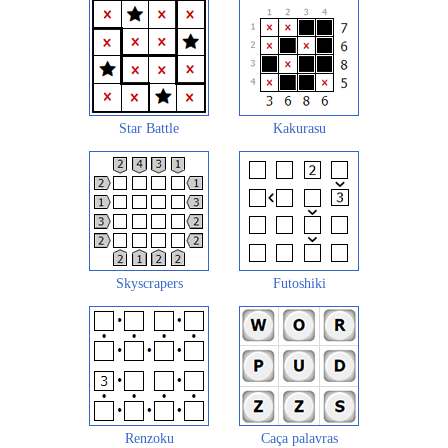
Star Battle
Kakurasu
Skyscrapers
Futoshiki
Renzoku
Caça palavras