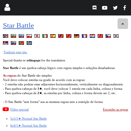
Star Battle
Traduzir esse site.
Special thanks to
othiagops
for the translation
Star Battle
é um quebra-cabeça lógico com regras simples e soluções desafiadoras.
As regras
do Star Battle são simples:
Você deve colocar estrelas na grade de acordo com as regras:
- 2 estrelas não podem estar adjacentes horizontalmente, verticalmente ou diagonalmente.
- Para quebra-cabeças de
1★
, você deve colocar 1 estrela em cada linha, coluna e forma.
- Para quebra-cabeças de
2★
, as estrelas por linha, coluna e forma devem ser 2, etc.
- O Star Battle "sem forma" usa as mesmas regras sem a restrição de forma.
Vídeo tutorial
Esconder as regras
5x5/1★ Normal Star Battle
6x6/1★ Normal Star Battle