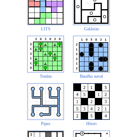
LITS
Galáxias
Tendas
Batalha naval
Pipes
Hitori