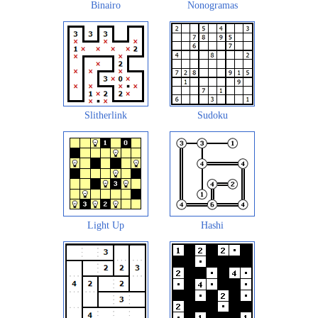
Binairo
Nonogramas
Slitherlink
Sudoku
Light Up
Hashi