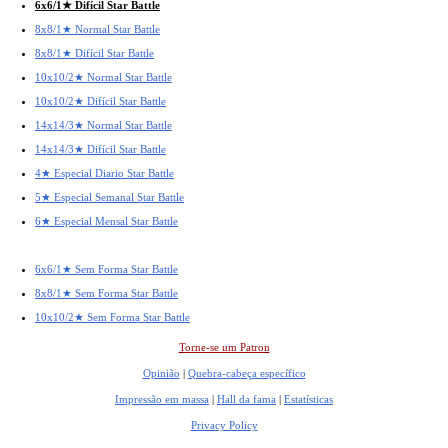
6x6/1★ Difícil Star Battle
8x8/1★ Normal Star Battle
8x8/1★ Difícil Star Battle
10x10/2★ Normal Star Battle
10x10/2★ Difícil Star Battle
14x14/3★ Normal Star Battle
14x14/3★ Difícil Star Battle
4★ Especial Diario Star Battle
5★ Especial Semanal Star Battle
6★ Especial Mensal Star Battle
6x6/1★ Sem Forma Star Battle
8x8/1★ Sem Forma Star Battle
10x10/2★ Sem Forma Star Battle
Torne-se um Patron
Opinião
|
Quebra-cabeça específico
Impressão em massa
|
Hall da fama
|
Estatísticas
Privacy Policy