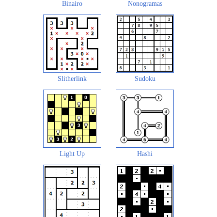
Binairo
Nonogramas
Slitherlink
Sudoku
Light Up
Hashi