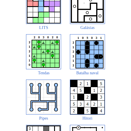
LITS
Galáxias
Tendas
Batalha naval
Pipes
Hitori