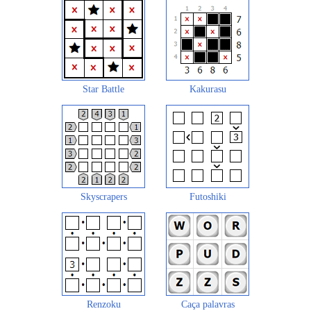
Star Battle
Kakurasu
Skyscrapers
Futoshiki
Renzoku
Caça palavras