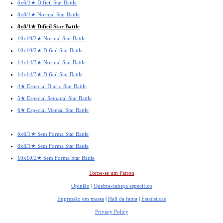
6x6/1★ Difícil Star Battle
8x8/1★ Normal Star Battle
8x8/1★ Difícil Star Battle
10x10/2★ Normal Star Battle
10x10/2★ Difícil Star Battle
14x14/3★ Normal Star Battle
14x14/3★ Difícil Star Battle
4★ Especial Diario Star Battle
5★ Especial Semanal Star Battle
6★ Especial Mensal Star Battle
6x6/1★ Sem Forma Star Battle
8x8/1★ Sem Forma Star Battle
10x10/2★ Sem Forma Star Battle
Torne-se um Patron
Opinião
|
Quebra-cabeça específico
Impressão em massa
|
Hall da fama
|
Estatísticas
Privacy Policy