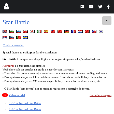
Star Battle
Traduzir esse site.
Special thanks to
othiagops
for the translation
Star Battle
é um quebra-cabeça lógico com regras simples e soluções desafiadoras.
As regras
do Star Battle são simples:
Você deve colocar estrelas na grade de acordo com as regras:
- 2 estrelas não podem estar adjacentes horizontalmente, verticalmente ou diagonalmente.
- Para quebra-cabeças de
1★
, você deve colocar 1 estrela em cada linha, coluna e forma.
- Para quebra-cabeças de
2★
, as estrelas por linha, coluna e forma devem ser 2, etc.
- O Star Battle "sem forma" usa as mesmas regras sem a restrição de forma.
Vídeo tutorial
Esconder as regras
5x5/1★ Normal Star Battle
6x6/1★ Normal Star Battle